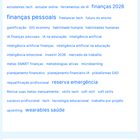
finanças 2026
estudantes tech
estudar online
ferramentas de IA
finanças pessoais
freelancer tech
futuro do ensino
gamificação
GIG economy
habilidade humana
habilidades humanas
IA finanças pessoais
IA na educação
inteligência artificial
inteligência artificial finanças
inteligência artificial na educação
inteligência emocional
investir 2026
mercado de trabalho
metas SMART finanças
metodologias ativas
microlearning
planejamento financeiro
planejamento financeiro IA
plataformas EAD
reserva emergência
requalificação profissional
Revise suas metas mensalmente:
skills tech
soft skill
soft skills
sucesso profissional
tech
tecnologia educacional
trabalho por projeto
wearables saúde
upskilling