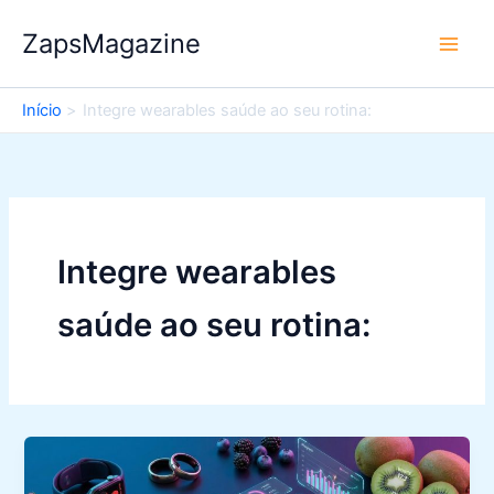
Ir
ZapsMagazine
para
o
conteúdo
Início
Integre wearables saúde ao seu rotina:
Integre wearables
saúde ao seu rotina: