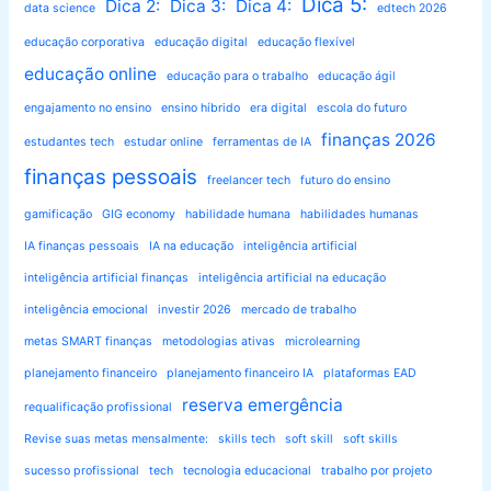
Dica 5:
Dica 2:
Dica 3:
Dica 4:
data science
edtech 2026
educação corporativa
educação digital
educação flexível
educação online
educação para o trabalho
educação ágil
engajamento no ensino
ensino híbrido
era digital
escola do futuro
finanças 2026
estudantes tech
estudar online
ferramentas de IA
finanças pessoais
freelancer tech
futuro do ensino
gamificação
GIG economy
habilidade humana
habilidades humanas
IA finanças pessoais
IA na educação
inteligência artificial
inteligência artificial finanças
inteligência artificial na educação
inteligência emocional
investir 2026
mercado de trabalho
metas SMART finanças
metodologias ativas
microlearning
planejamento financeiro
planejamento financeiro IA
plataformas EAD
reserva emergência
requalificação profissional
Revise suas metas mensalmente:
skills tech
soft skill
soft skills
sucesso profissional
tech
tecnologia educacional
trabalho por projeto