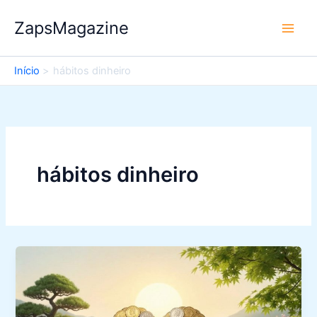
Ir
ZapsMagazine
para
o
conteúdo
Início
hábitos dinheiro
hábitos dinheiro