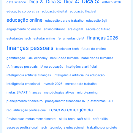
Dica 5:
Dica 2:
Dica 3:
Dica 4:
data science
edtech 2026
educação corporativa
educação digital
educação flexível
educação online
educação para o trabalho
educação ágil
engajamento no ensino
ensino híbrido
era digital
escola do futuro
finanças 2026
estudantes tech
estudar online
ferramentas de IA
finanças pessoais
freelancer tech
futuro do ensino
gamificação
GIG economy
habilidade humana
habilidades humanas
IA finanças pessoais
IA na educação
inteligência artificial
inteligência artificial finanças
inteligência artificial na educação
inteligência emocional
investir 2026
mercado de trabalho
metas SMART finanças
metodologias ativas
microlearning
planejamento financeiro
planejamento financeiro IA
plataformas EAD
reserva emergência
requalificação profissional
Revise suas metas mensalmente:
skills tech
soft skill
soft skills
sucesso profissional
tech
tecnologia educacional
trabalho por projeto