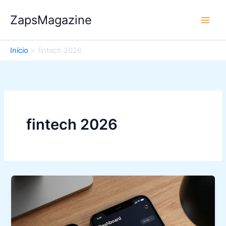
Ir
ZapsMagazine
para
o
conteúdo
Início
fintech 2026
fintech 2026