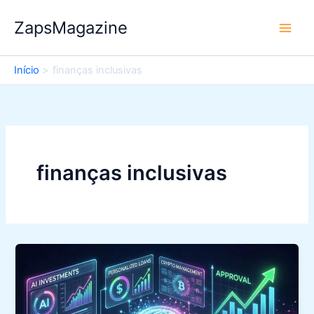
Ir
ZapsMagazine
para
o
conteúdo
Início
finanças inclusivas
finanças inclusivas