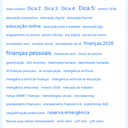
Dica 5:
Dica 2:
Dica 3:
Dica 4:
data science
edtech 2026
educação corporativa
educação digital
educação flexível
educação online
educação para o trabalho
educação ágil
engajamento no ensino
ensino híbrido
era digital
escola do futuro
finanças 2026
estudantes tech
estudar online
ferramentas de IA
finanças pessoais
freelancer tech
futuro do ensino
gamificação
GIG economy
habilidade humana
habilidades humanas
IA finanças pessoais
IA na educação
inteligência artificial
inteligência artificial finanças
inteligência artificial na educação
inteligência emocional
investir 2026
mercado de trabalho
metas SMART finanças
metodologias ativas
microlearning
planejamento financeiro
planejamento financeiro IA
plataformas EAD
reserva emergência
requalificação profissional
Revise suas metas mensalmente:
skills tech
soft skill
soft skills