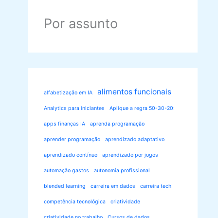
Por assunto
alimentos funcionais
alfabetização em IA
Analytics para iniciantes
Aplique a regra 50-30-20:
apps finanças IA
aprenda programação
aprender programação
aprendizado adaptativo
aprendizado contínuo
aprendizado por jogos
automação gastos
autonomia profissional
blended learning
carreira em dados
carreira tech
competência tecnológica
criatividade
criatividade no trabalho
Cursos de dados