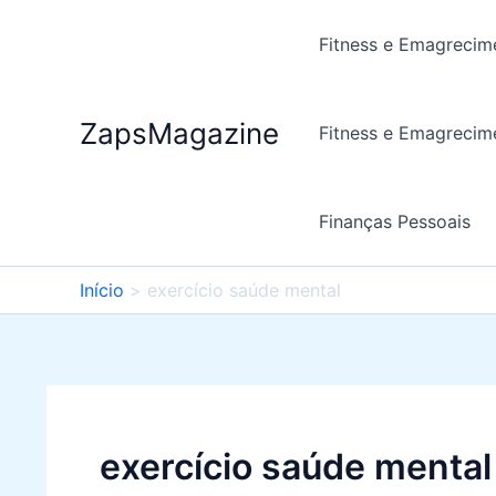
Ir
para
Fitness e Emagrecim
o
conteúdo
ZapsMagazine
Fitness e Emagrecim
Finanças Pessoais
Início
exercício saúde mental
exercício saúde mental