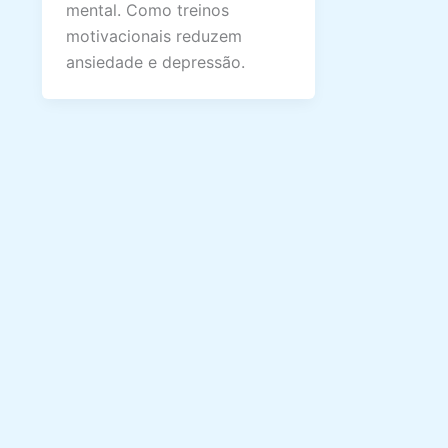
mental. Como treinos
motivacionais reduzem
ansiedade e depressão.