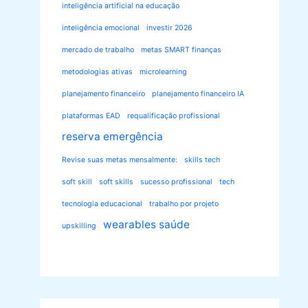
inteligência artificial na educação
inteligência emocional
investir 2026
mercado de trabalho
metas SMART finanças
metodologias ativas
microlearning
planejamento financeiro
planejamento financeiro IA
plataformas EAD
requalificação profissional
reserva emergência
Revise suas metas mensalmente:
skills tech
soft skill
soft skills
sucesso profissional
tech
tecnologia educacional
trabalho por projeto
wearables saúde
upskilling