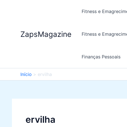
Ir
para
Fitness e Emagrecim
o
conteúdo
ZapsMagazine
Fitness e Emagrecim
Finanças Pessoais
Início
ervilha
ervilha