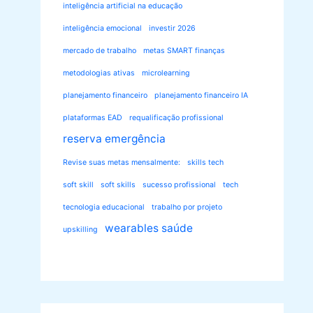
inteligência artificial na educação
inteligência emocional
investir 2026
mercado de trabalho
metas SMART finanças
metodologias ativas
microlearning
planejamento financeiro
planejamento financeiro IA
plataformas EAD
requalificação profissional
reserva emergência
Revise suas metas mensalmente:
skills tech
soft skill
soft skills
sucesso profissional
tech
tecnologia educacional
trabalho por projeto
wearables saúde
upskilling