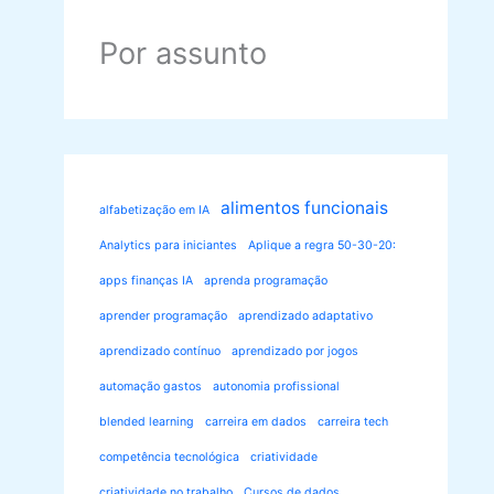
Por assunto
alimentos funcionais
alfabetização em IA
Analytics para iniciantes
Aplique a regra 50-30-20:
apps finanças IA
aprenda programação
aprender programação
aprendizado adaptativo
aprendizado contínuo
aprendizado por jogos
automação gastos
autonomia profissional
blended learning
carreira em dados
carreira tech
competência tecnológica
criatividade
criatividade no trabalho
Cursos de dados