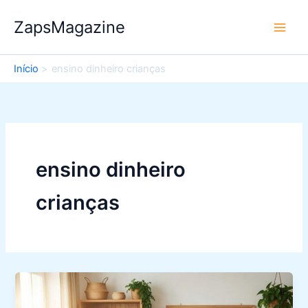
Ir
ZapsMagazine
para
o
conteúdo
Início
ensino dinheiro crianças
ensino dinheiro
crianças