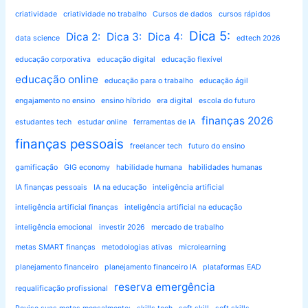
criatividade
criatividade no trabalho
Cursos de dados
cursos rápidos
Dica 5:
Dica 2:
Dica 3:
Dica 4:
data science
edtech 2026
educação corporativa
educação digital
educação flexível
educação online
educação para o trabalho
educação ágil
engajamento no ensino
ensino híbrido
era digital
escola do futuro
finanças 2026
estudantes tech
estudar online
ferramentas de IA
finanças pessoais
freelancer tech
futuro do ensino
gamificação
GIG economy
habilidade humana
habilidades humanas
IA finanças pessoais
IA na educação
inteligência artificial
inteligência artificial finanças
inteligência artificial na educação
inteligência emocional
investir 2026
mercado de trabalho
metas SMART finanças
metodologias ativas
microlearning
planejamento financeiro
planejamento financeiro IA
plataformas EAD
reserva emergência
requalificação profissional