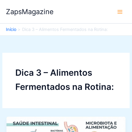
Ir
ZapsMagazine
para
o
conteúdo
Início
Dica 3 – Alimentos Fermentados na Rotina:
Dica 3 – Alimentos
Fermentados na Rotina: