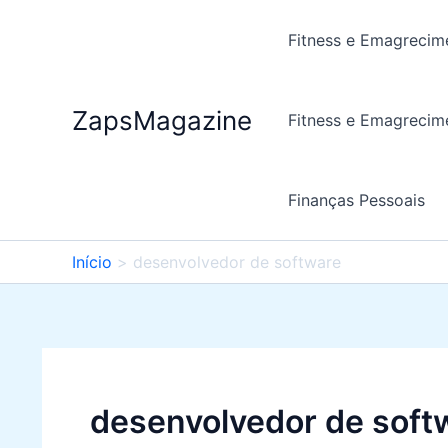
Ir
para
Fitness e Emagrecim
o
conteúdo
ZapsMagazine
Fitness e Emagrecim
Finanças Pessoais
Início
desenvolvedor de software
desenvolvedor de soft