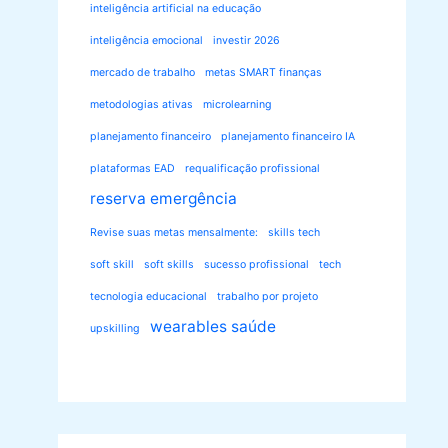
inteligência artificial na educação
inteligência emocional
investir 2026
mercado de trabalho
metas SMART finanças
metodologias ativas
microlearning
planejamento financeiro
planejamento financeiro IA
plataformas EAD
requalificação profissional
reserva emergência
Revise suas metas mensalmente:
skills tech
soft skill
soft skills
sucesso profissional
tech
tecnologia educacional
trabalho por projeto
wearables saúde
upskilling