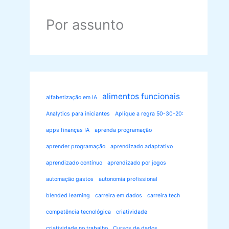
Por assunto
alimentos funcionais
alfabetização em IA
Analytics para iniciantes
Aplique a regra 50-30-20:
apps finanças IA
aprenda programação
aprender programação
aprendizado adaptativo
aprendizado contínuo
aprendizado por jogos
automação gastos
autonomia profissional
blended learning
carreira em dados
carreira tech
competência tecnológica
criatividade
criatividade no trabalho
Cursos de dados