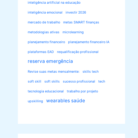
inteligência artificial na educação
inteligência emocional
investir 2026
mercado de trabalho
metas SMART finanças
metodologias ativas
microlearning
planejamento financeiro
planejamento financeiro IA
plataformas EAD
requalificação profissional
reserva emergência
Revise suas metas mensalmente:
skills tech
soft skill
soft skills
sucesso profissional
tech
tecnologia educacional
trabalho por projeto
wearables saúde
upskilling