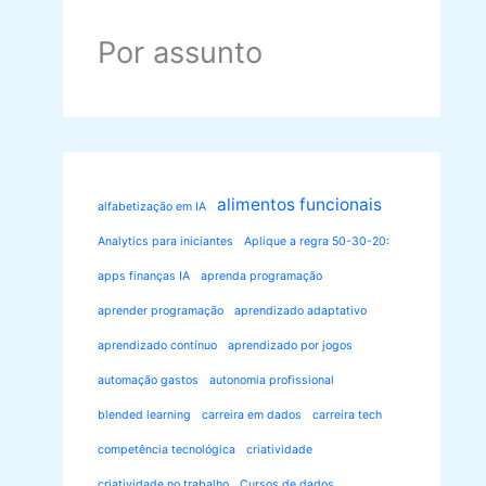
Por assunto
alimentos funcionais
alfabetização em IA
Analytics para iniciantes
Aplique a regra 50-30-20:
apps finanças IA
aprenda programação
aprender programação
aprendizado adaptativo
aprendizado contínuo
aprendizado por jogos
automação gastos
autonomia profissional
blended learning
carreira em dados
carreira tech
competência tecnológica
criatividade
criatividade no trabalho
Cursos de dados