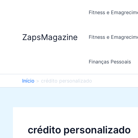
Ir
para
Fitness e Emagrecim
o
conteúdo
ZapsMagazine
Fitness e Emagrecim
Finanças Pessoais
Início
crédito personalizado
crédito personalizado