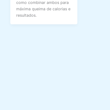
como combinar ambos para
máxima queima de calorias e
resultados.