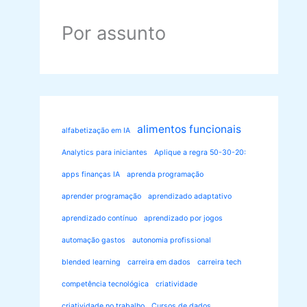
Por assunto
alimentos funcionais
alfabetização em IA
Analytics para iniciantes
Aplique a regra 50-30-20:
apps finanças IA
aprenda programação
aprender programação
aprendizado adaptativo
aprendizado contínuo
aprendizado por jogos
automação gastos
autonomia profissional
blended learning
carreira em dados
carreira tech
competência tecnológica
criatividade
criatividade no trabalho
Cursos de dados