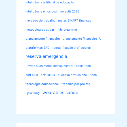
inteligência artificial na educação
inteligência emocional
investir 2026
mercado de trabalho
metas SMART finanças
metodologias ativas
microlearning
planejamento financeiro
planejamento financeiro IA
plataformas EAD
requalificação profissional
reserva emergência
Revise suas metas mensalmente:
skills tech
soft skill
soft skills
sucesso profissional
tech
tecnologia educacional
trabalho por projeto
wearables saúde
upskilling