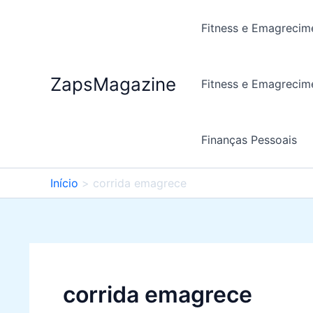
Ir
para
Fitness e Emagrecim
o
conteúdo
ZapsMagazine
Fitness e Emagrecim
Finanças Pessoais
Início
corrida emagrece
corrida emagrece