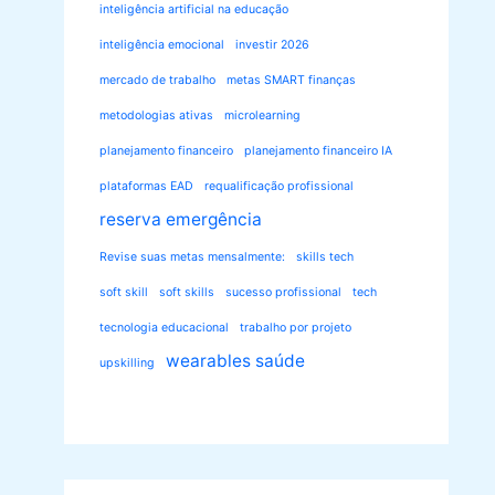
inteligência artificial na educação
inteligência emocional
investir 2026
mercado de trabalho
metas SMART finanças
metodologias ativas
microlearning
planejamento financeiro
planejamento financeiro IA
plataformas EAD
requalificação profissional
reserva emergência
Revise suas metas mensalmente:
skills tech
soft skill
soft skills
sucesso profissional
tech
tecnologia educacional
trabalho por projeto
wearables saúde
upskilling