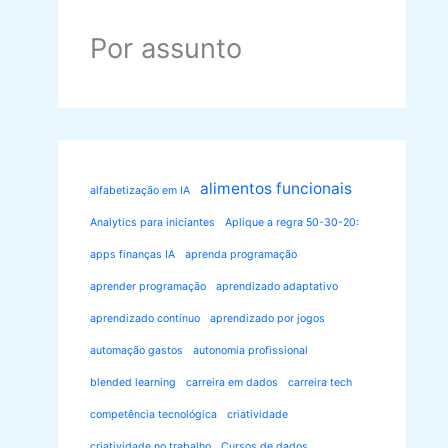
Por assunto
alimentos funcionais
alfabetização em IA
Analytics para iniciantes
Aplique a regra 50-30-20:
apps finanças IA
aprenda programação
aprender programação
aprendizado adaptativo
aprendizado contínuo
aprendizado por jogos
automação gastos
autonomia profissional
blended learning
carreira em dados
carreira tech
competência tecnológica
criatividade
criatividade no trabalho
Cursos de dados