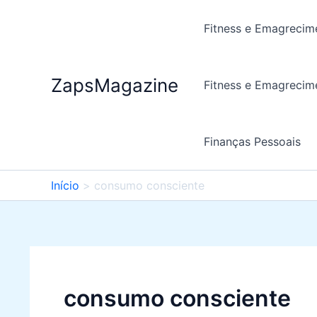
Ir
para
Fitness e Emagrecim
o
conteúdo
ZapsMagazine
Fitness e Emagrecim
Finanças Pessoais
Início
consumo consciente
consumo consciente