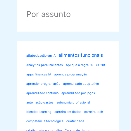
Por assunto
alimentos funcionais
alfabetização em IA
Analytics para iniciantes
Aplique a regra 50-30-20:
apps finanças IA
aprenda programação
aprender programação
aprendizado adaptativo
aprendizado contínuo
aprendizado por jogos
automação gastos
autonomia profissional
blended learning
carreira em dados
carreira tech
competência tecnológica
criatividade
criatividade no trabalho
Cursos de dados