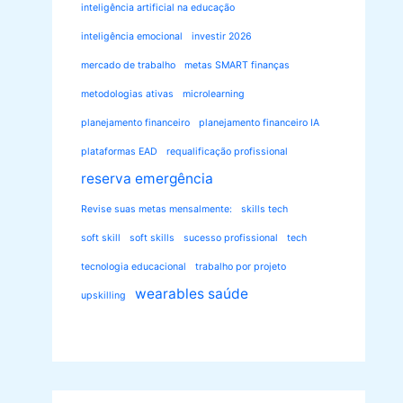
inteligência artificial na educação
inteligência emocional
investir 2026
mercado de trabalho
metas SMART finanças
metodologias ativas
microlearning
planejamento financeiro
planejamento financeiro IA
plataformas EAD
requalificação profissional
reserva emergência
Revise suas metas mensalmente:
skills tech
soft skill
soft skills
sucesso profissional
tech
tecnologia educacional
trabalho por projeto
wearables saúde
upskilling