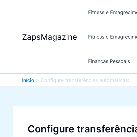
Ir
para
Fitness e Emagrecim
o
conteúdo
ZapsMagazine
Fitness e Emagrecim
Finanças Pessoais
Início
Configure transferências automáticas:
Configure transferênci