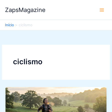
Ir
ZapsMagazine
para
o
conteúdo
Início
ciclismo
ciclismo