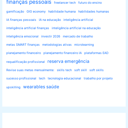
finanças pessoais
freelancer tech
futuro do ensino
gamificação
GIG economy
habilidade humana
habilidades humanas
IA finanças pessoais
IA na educação
inteligência artificial
inteligência artificial finanças
inteligência artificial na educação
inteligência emocional
investir 2026
mercado de trabalho
metas SMART finanças
metodologias ativas
microlearning
planejamento financeiro
planejamento financeiro IA
plataformas EAD
reserva emergência
requalificação profissional
Revise suas metas mensalmente:
skills tech
soft skill
soft skills
sucesso profissional
tech
tecnologia educacional
trabalho por projeto
wearables saúde
upskilling