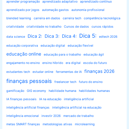
aprender programação
aprendizado adaptativo
aprendizado contínuo
aprendizado por jogos
automação gastos
autonomia profissional
blended learning
carreira em dados
carreira tech
competência tecnológica
criatividade
criatividade no trabalho
Cursos de dados
cursos rápidos
Dica 5:
Dica 2:
Dica 3:
Dica 4:
data science
edtech 2026
educação corporativa
educação digital
educação flexível
educação online
educação para o trabalho
educação ágil
engajamento no ensino
ensino híbrido
era digital
escola do futuro
finanças 2026
estudantes tech
estudar online
ferramentas de IA
finanças pessoais
freelancer tech
futuro do ensino
gamificação
GIG economy
habilidade humana
habilidades humanas
IA finanças pessoais
IA na educação
inteligência artificial
inteligência artificial finanças
inteligência artificial na educação
inteligência emocional
investir 2026
mercado de trabalho
metas SMART finanças
metodologias ativas
microlearning