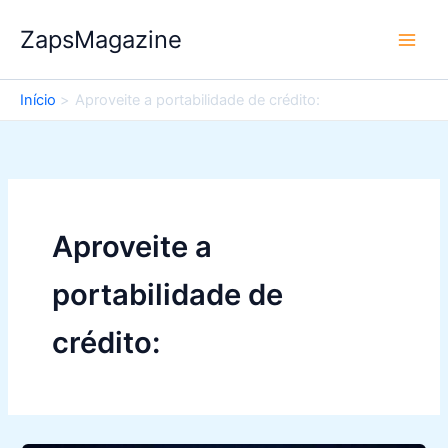
Ir
ZapsMagazine
para
o
conteúdo
Início
Aproveite a portabilidade de crédito:
Aproveite a
portabilidade de
crédito: