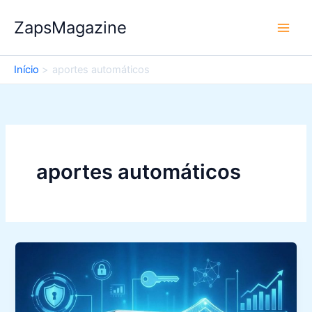
Ir
ZapsMagazine
para
o
conteúdo
Início
aportes automáticos
aportes automáticos