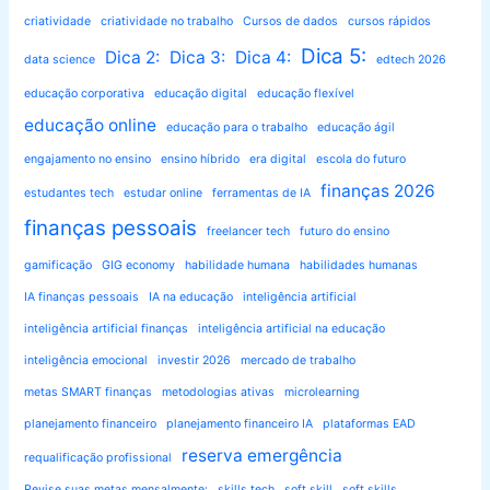
criatividade
criatividade no trabalho
Cursos de dados
cursos rápidos
Dica 5:
Dica 2:
Dica 3:
Dica 4:
data science
edtech 2026
educação corporativa
educação digital
educação flexível
educação online
educação para o trabalho
educação ágil
engajamento no ensino
ensino híbrido
era digital
escola do futuro
finanças 2026
estudantes tech
estudar online
ferramentas de IA
finanças pessoais
freelancer tech
futuro do ensino
gamificação
GIG economy
habilidade humana
habilidades humanas
IA finanças pessoais
IA na educação
inteligência artificial
inteligência artificial finanças
inteligência artificial na educação
inteligência emocional
investir 2026
mercado de trabalho
metas SMART finanças
metodologias ativas
microlearning
planejamento financeiro
planejamento financeiro IA
plataformas EAD
reserva emergência
requalificação profissional
Revise suas metas mensalmente:
skills tech
soft skill
soft skills