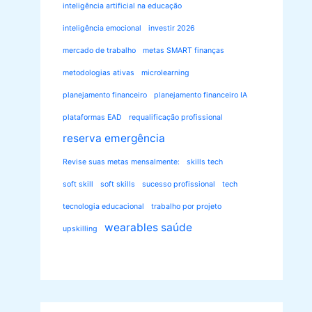
inteligência artificial na educação
inteligência emocional
investir 2026
mercado de trabalho
metas SMART finanças
metodologias ativas
microlearning
planejamento financeiro
planejamento financeiro IA
plataformas EAD
requalificação profissional
reserva emergência
Revise suas metas mensalmente:
skills tech
soft skill
soft skills
sucesso profissional
tech
tecnologia educacional
trabalho por projeto
wearables saúde
upskilling