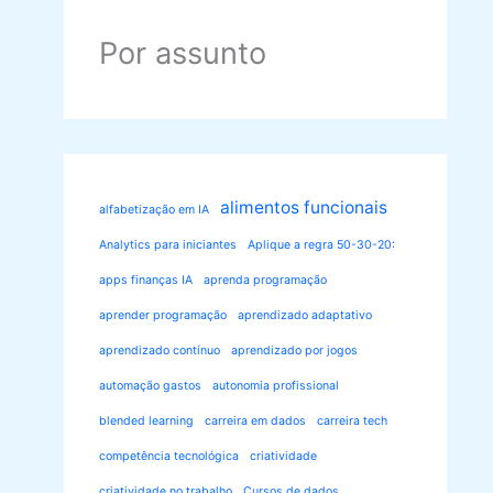
Por assunto
alimentos funcionais
alfabetização em IA
Analytics para iniciantes
Aplique a regra 50-30-20:
apps finanças IA
aprenda programação
aprender programação
aprendizado adaptativo
aprendizado contínuo
aprendizado por jogos
automação gastos
autonomia profissional
blended learning
carreira em dados
carreira tech
competência tecnológica
criatividade
criatividade no trabalho
Cursos de dados