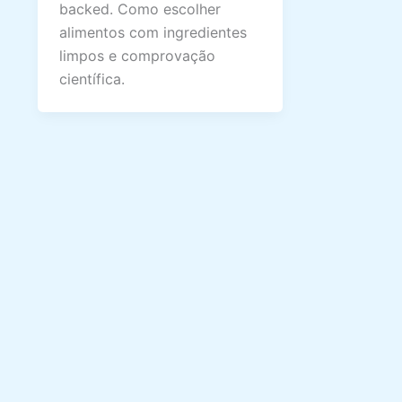
backed. Como escolher
alimentos com ingredientes
limpos e comprovação
científica.