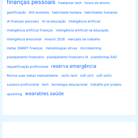
finanças pessoais
freelancer tech
futuro do ensino
gamificação
GIG economy
habilidade humana
habilidades humanas
IA finanças pessoais
IA na educação
inteligência artificial
inteligência artificial finanças
inteligência artificial na educação
inteligência emocional
investir 2026
mercado de trabalho
metas SMART finanças
metodologias ativas
microlearning
planejamento financeiro
planejamento financeiro IA
plataformas EAD
reserva emergência
requalificação profissional
Revise suas metas mensalmente:
skills tech
soft skill
soft skills
sucesso profissional
tech
tecnologia educacional
trabalho por projeto
wearables saúde
upskilling