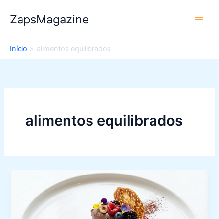
Ir
ZapsMagazine
para
o
conteúdo
Início
alimentos equilibrados
alimentos equilibrados