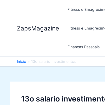
Ir
para
Fitness e Emagrecim
o
conteúdo
ZapsMagazine
Fitness e Emagrecim
Finanças Pessoais
Início
13o salario investimentos
13o salario investimen