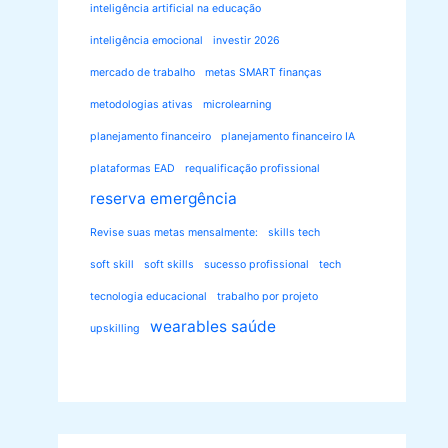
inteligência artificial na educação
inteligência emocional
investir 2026
mercado de trabalho
metas SMART finanças
metodologias ativas
microlearning
planejamento financeiro
planejamento financeiro IA
plataformas EAD
requalificação profissional
reserva emergência
Revise suas metas mensalmente:
skills tech
soft skill
soft skills
sucesso profissional
tech
tecnologia educacional
trabalho por projeto
wearables saúde
upskilling