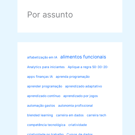
Por assunto
alimentos funcionais
alfabetização em IA
Analytics para iniciantes
Aplique a regra 50-30-20:
apps finanças IA
aprenda programação
aprender programação
aprendizado adaptativo
aprendizado contínuo
aprendizado por jogos
automação gastos
autonomia profissional
blended learning
carreira em dados
carreira tech
competência tecnológica
criatividade
criatividade no trabalho
Cursos de dados